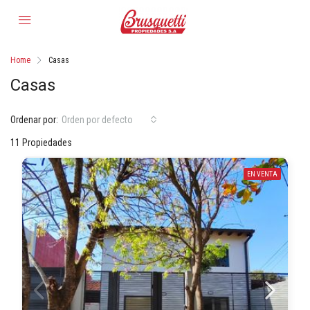
Home
Casas
Casas
Ordenar por:
Orden por defecto
11 Propiedades
EN VENTA