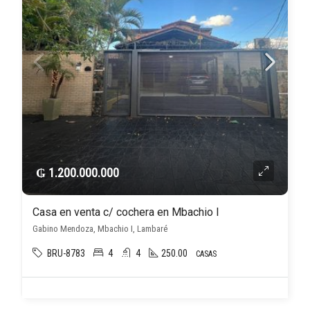
₲ 1.200.000.000
Casa en venta c/ cochera en Mbachio I
Gabino Mendoza, Mbachio I, Lambaré
BRU-8783
4
4
250.00
CASAS