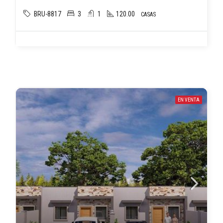
BRU-8817
3
1
120.00
CASAS
EN VENTA